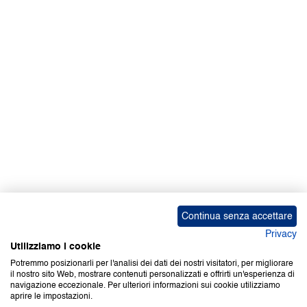
Facebook | News
Facebook | RAPEX
X
Media
Calendari
ebook Apple iOS
ebook Google Play
Continua senza accettare
Privacy
Utilizziamo i cookie
Potremmo posizionarli per l'analisi dei dati dei nostri visitatori, per migliorare
il nostro sito Web, mostrare contenuti personalizzati e offrirti un'esperienza di
Copyright © 2000-2026 Certifico Srl. Tutti i diritti riservati.
navigazione eccezionale. Per ulteriori informazioni sui cookie utilizziamo
aprire le impostazioni.