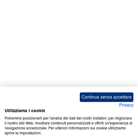
Facebook | News
Facebook | RAPEX
X
Media
Calendari
ebook Apple iOS
ebook Google Play
Continua senza accettare
Privacy
Utilizziamo i cookie
Potremmo posizionarli per l'analisi dei dati dei nostri visitatori, per migliorare
il nostro sito Web, mostrare contenuti personalizzati e offrirti un'esperienza di
Copyright © 2000-2026 Certifico Srl. Tutti i diritti riservati.
navigazione eccezionale. Per ulteriori informazioni sui cookie utilizziamo
aprire le impostazioni.