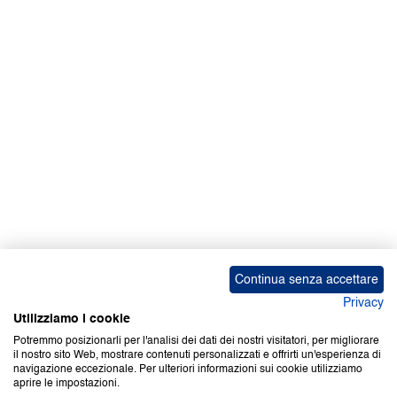
Facebook | News
Facebook | RAPEX
X
Media
Calendari
ebook Apple iOS
ebook Google Play
Continua senza accettare
Privacy
Utilizziamo i cookie
Potremmo posizionarli per l'analisi dei dati dei nostri visitatori, per migliorare
il nostro sito Web, mostrare contenuti personalizzati e offrirti un'esperienza di
Copyright © 2000-2026 Certifico Srl. Tutti i diritti riservati.
navigazione eccezionale. Per ulteriori informazioni sui cookie utilizziamo
aprire le impostazioni.