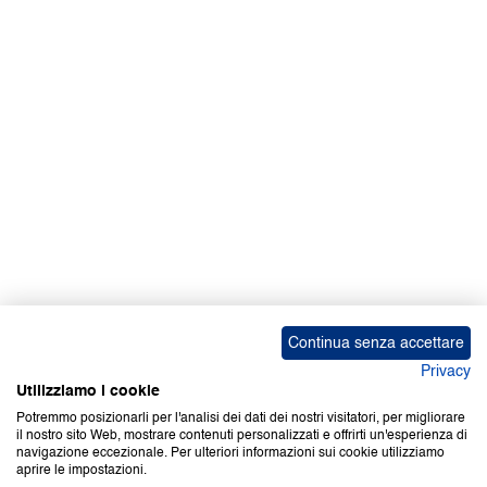
Facebook | News
Facebook | RAPEX
X
Media
Calendari
ebook Apple iOS
ebook Google Play
Continua senza accettare
Privacy
Utilizziamo i cookie
Potremmo posizionarli per l'analisi dei dati dei nostri visitatori, per migliorare
il nostro sito Web, mostrare contenuti personalizzati e offrirti un'esperienza di
Copyright © 2000-2026 Certifico Srl. Tutti i diritti riservati.
navigazione eccezionale. Per ulteriori informazioni sui cookie utilizziamo
aprire le impostazioni.