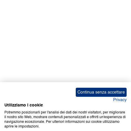
Facebook | News
Facebook | RAPEX
X
Media
Calendari
ebook Apple iOS
ebook Google Play
Continua senza accettare
Privacy
Utilizziamo i cookie
Potremmo posizionarli per l'analisi dei dati dei nostri visitatori, per migliorare
il nostro sito Web, mostrare contenuti personalizzati e offrirti un'esperienza di
Copyright © 2000-2026 Certifico Srl. Tutti i diritti riservati.
navigazione eccezionale. Per ulteriori informazioni sui cookie utilizziamo
aprire le impostazioni.