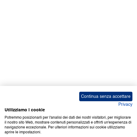
Facebook | News
Facebook | RAPEX
X
Media
Calendari
ebook Apple iOS
ebook Google Play
Continua senza accettare
Privacy
Utilizziamo i cookie
Potremmo posizionarli per l'analisi dei dati dei nostri visitatori, per migliorare
il nostro sito Web, mostrare contenuti personalizzati e offrirti un'esperienza di
Copyright © 2000-2026 Certifico Srl. Tutti i diritti riservati.
navigazione eccezionale. Per ulteriori informazioni sui cookie utilizziamo
aprire le impostazioni.